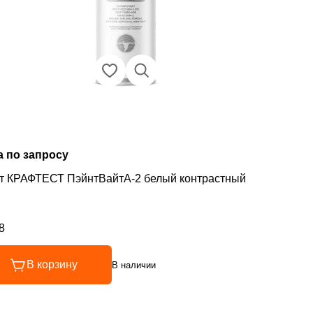
а по запросу
т КРАФТЕСТ ПэйнтВайтА-2 белый контрастный
8
инг 4.8 из 5
В корзину
В наличии