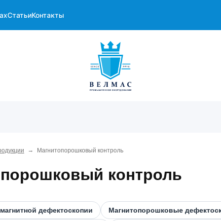
ах
Статьи
Контакты
→
родукции
Магнитопорошковый контроль
опорошковый контроль
магнитной дефектоскопии
Магнитопорошковые дефектос