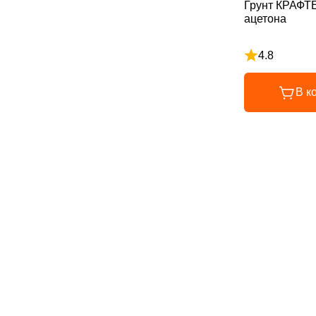
Грунт КРАФТ
ацетона
4.8
Рейтинг 4.8 и
В к