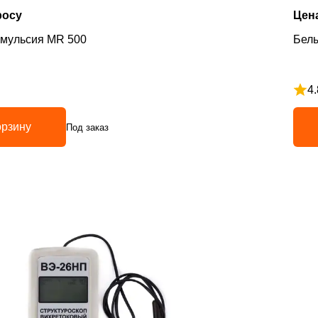
росу
Цен
эмульсия MR 500
Белы
4.
з 5
Рейт
орзину
Под заказ