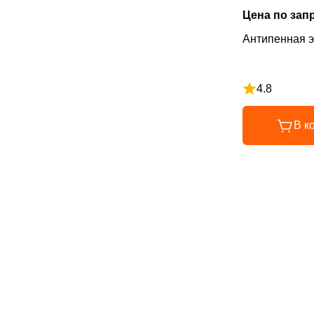
Цена по зап
Антипенная 
4.8
Рейтинг 4.8 и
В к