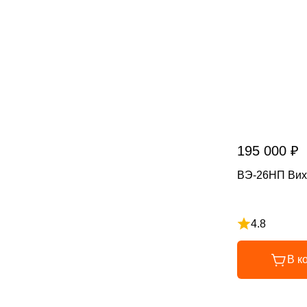
195 000 ₽
ВЭ-26НП Вих
4.8
Рейтинг 4.8 и
В к