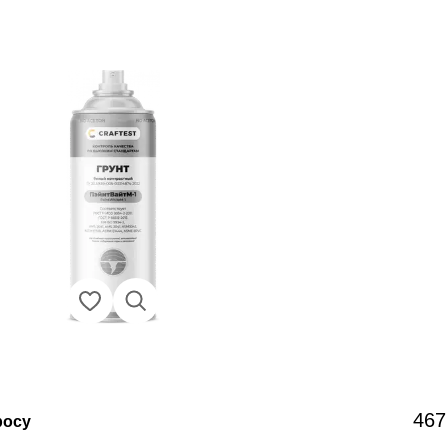
467
росу