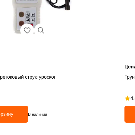
Цен
ретоковый структуроскоп
Грун
4.
з 5
Рейт
орзину
В наличии