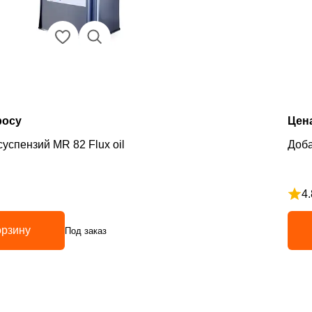
росу
Цен
успензий MR 82 Flux oil
Доба
4.
з 5
Рейт
орзину
Под заказ