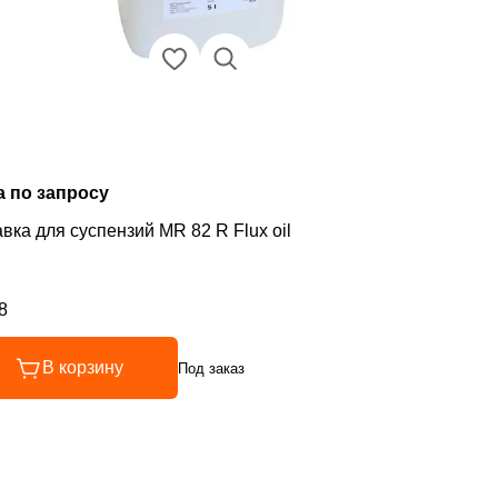
а по запросу
вка для суспензий MR 82 R Flux oil
8
инг 4.8 из 5
В корзину
Под заказ