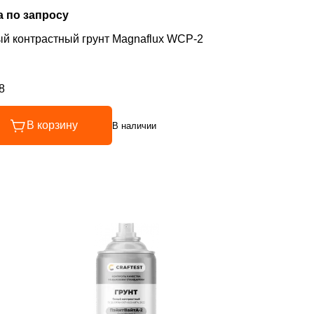
а по запросу
й контрастный грунт Magnaflux WCP-2
8
инг 4.8 из 5
В корзину
В наличии