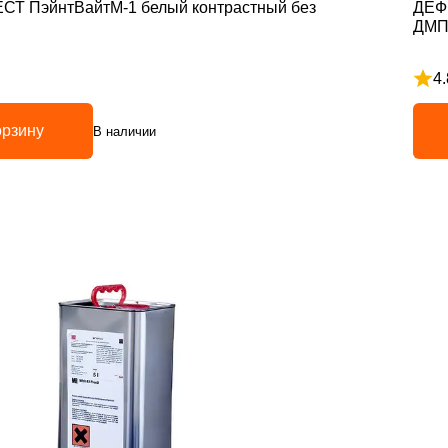
ЕСТ ПэйнтВайтМ-1 белый контрастный без
ДЕФ
ДМП
4.
з 5
Рейт
орзину
В наличии