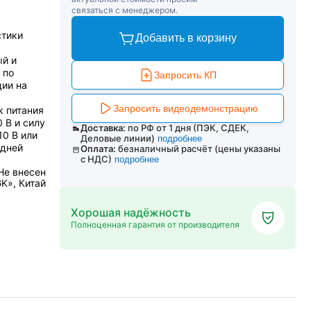
связаться с менеджером.
стики
Добавить в корзину
ый и
 по
Запросить КП
ции на
Запросить видеодемонстрацию
к питания
 В и силу
Доставка:
по РФ от 1 дня (ПЭК, СДЕК,
10 В или
Деловые линии)
подробнее
адней
Оплата:
безналичный расчёт (цены указаны
с НДС)
подробнее
Не внесен
K», Китай
Хорошая надёжность
Полноценная гарантия от производителя