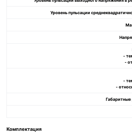
Уровень пульсации выходного напряжения в р
Уровень пульсации среднеквадратично
Ма
Напря
- т
- о
- т
- относ
Габаритные 
Комплектация