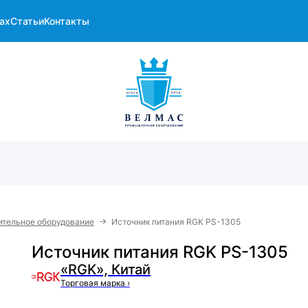
ах
Статьи
Контакты
→
ительное оборудование
Источник питания RGK PS-1305
Источник питания RGK PS-1305
«RGK», Китай
Торговая марка
›