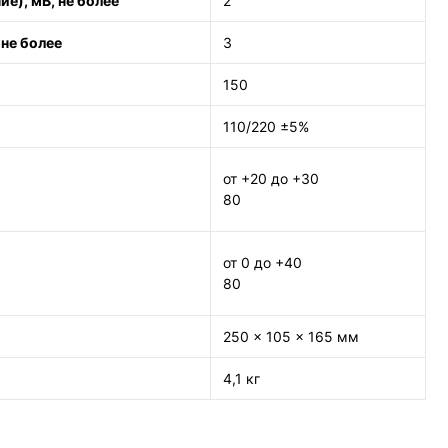
е), мВ, не более
2
 не более
3
150
110/220 ±5%
от +20 до +30
80
от 0 до +40
80
250 x 105 x 165 мм
4,1 кг