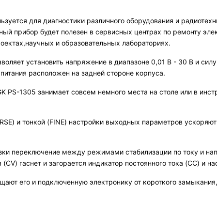
ьзуется для диагностики различного оборудования и радиотехн
ый прибор будет полезен в сервисных центрах по ремонту элек
оектах,научных и образовательных лабораториях.
оляет установить напряжение в диапазоне 0,01 В - 30 В и силу 
 питания расположен на задней стороне корпуса.
GK PS-1305 занимает совсем немного места на столе или в инс
ARSE) и тонкой (FINE) настройки выходных параметров ускоряют
узки переключение между режимами стабилизации по току и н
(CV) гаснет и загорается индикатор постоянного тока (CC) и на
ают его и подключенную электронику от короткого замыкания, 