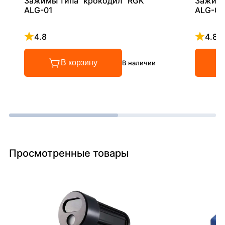
Зажимы типа "крокодил" RGK
Зажимы
ALG-01
ALG-02
4.8
4.8
Рейтинг 4.8 из 5
Рейтинг
В корзину
В наличии
Просмотренные товары