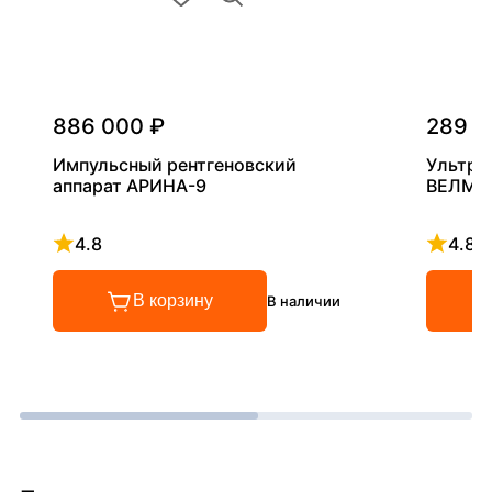
886 000 ₽
289 0
Импульсный рентгеновский
Ультра
аппарат АРИНА-9
ВЕЛМА
4.8
4.8
Рейтинг 4.8 из 5
Рейтинг
В корзину
В наличии